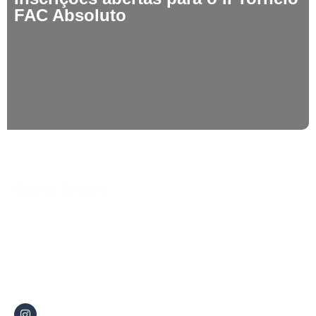
FAC Absoluto
Quem Somos
A Federação Aquática Capixaba é uma entidade esportiva que
tem como objetivo promover e desenvolver a prática da
natação em todas as suas formas e modalidades.