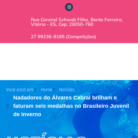
Rua Coronel Schwab Filho, Bento Ferreira,
Vitória - ES, Cep: 29050-780
27 99236-8185 (Competições)
Você está em:
Home
Notícias
Nadadores do Álvares Cabral brilham e
faturam seis medalhas no Brasileiro Juvenil
de Inverno