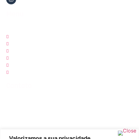
Menu
Quem Somos
Natação
Águas Abertas
Calendário
Notícias
Contato
Contato
Rua Coronel Schwab Filho, Bento Ferreira, Vitória - ES, Cep:
29050-780
Valorizamos a sua privacidade