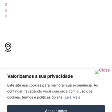
Calendário
Notícias
Contato
Contato
Rua Coronel Schwab Filho, Bento Ferreira, Vitória - ES, Cep:
29050-780
Valorizamos a sua privacidade
27 99236-8185 (Competições)
Este site usa cookies para melhorar sua experiência. Ao
continuar navegando você concorda com o uso dos
cookies, termos e políticas do site.
Leia Mais
contato@federacaoaquaticacapixaba.com.br
Aceitar todos