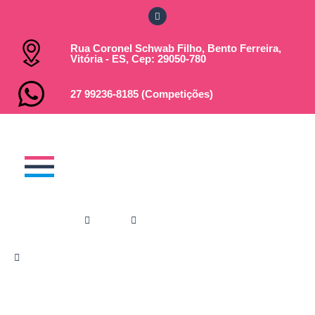
Rua Coronel Schwab Filho, Bento Ferreira,
Vitória - ES, Cep: 29050-780
27 99236-8185 (Competições)
Você está em:
Home
Notícias
Inscrições abertas I Torneio FAC de
Categorias e I Festival FAC Pré-Mirim, Mirim
e Petiz