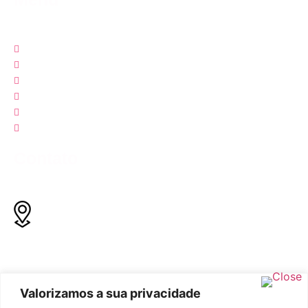
Quem Somos
Natação
Águas Abertas
Calendário
Notícias
Contato
Contato
Rua Coronel Schwab Filho, Bento Ferreira, Vitória - ES, Cep:
29050-780
Valorizamos a sua privacidade