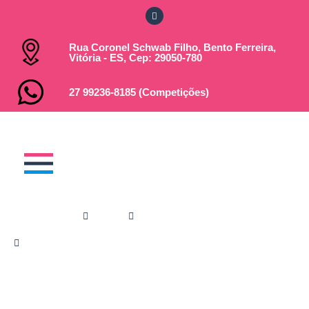
Rua Coronel Schwab Filho, Bento Ferreira,
Vitória - ES, Cep: 29050-780
27 99236-8185 (Competições)
Você está em:
Home
Notícias
Guarapari se prepara para receber VI
Festival Fac Vinculados