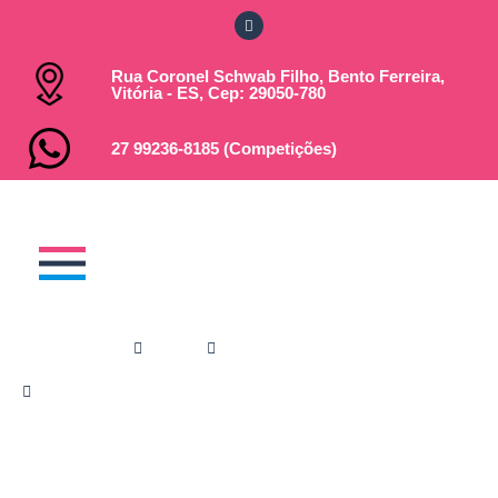
Rua Coronel Schwab Filho, Bento Ferreira,
Vitória - ES, Cep: 29050-780
27 99236-8185 (Competições)
Você está em:
Home
Notícias
ENCERRAMENTO DA TEMPORADA FAC
VINCULADOS SERÁ NO SESC VILA VELHA