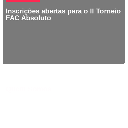
Inscrições abertas para o II Torneio
FAC Absoluto
Quem Somos
A Federação Aquática Capixaba é uma entidade esportiva que
tem como objetivo promover e desenvolver a prática da natação
em todas as suas formas e modalidades.