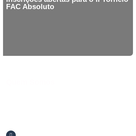
FAC Absoluto
Quem Somos
A Federação Aquática Capixaba é uma entidade esportiva que
tem como objetivo promover e desenvolver a prática da natação
em todas as suas formas e modalidades.