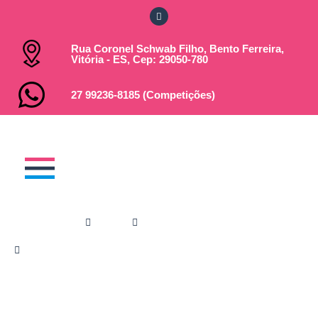
Rua Coronel Schwab Filho, Bento Ferreira,
Vitória - ES, Cep: 29050-780
27 99236-8185 (Competições)
Você está em:
Home
Notícias
A Natação Como Aliada na Prevenção de
Doenças Respiratórias